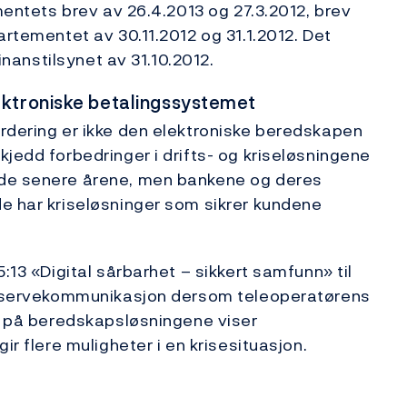
ementets brev av 26.4.2013 og 27.3.2012, brev
artementet av 30.11.2012 og 31.1.2012. Det
Finanstilsynet av 31.10.2012.
ektroniske betalingssystemet
rdering er ikke den elektroniske beredskapen
jedd forbedringer i drifts- og kriseløsningene
 de senere årene, men bankene og deres
e har kriseløsninger som sikrer kundene
:13 «Digital sårbarhet – sikkert samfunn» til
 reservekommunikasjon dersom teleoperatørens
us på beredskapsløsningene viser
ir flere muligheter i en krisesituasjon.