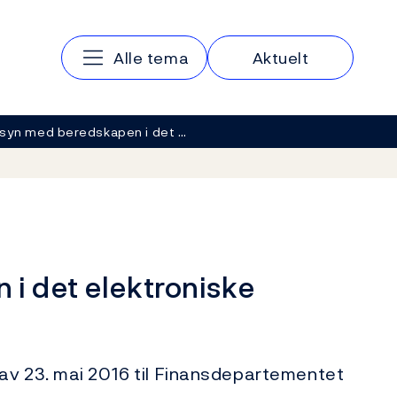
Hovedmeny
Alle tema
Aktuelt
lsyn med beredskapen i det …
 i det elektroniske
av 23. mai 2016 til Finansdepartementet