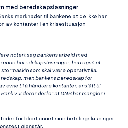
yn med beredskapsløsninger
Banks merknader til bankene at de ikke har
on av kontanter i en krisesituasjon.
idere notert seg bankens arbeid med
ørende beredskapsløsninger, heri også et
or stormaskin som skal være operativt ila.
 beredskap, men bankens beredskap for
 evne til å håndtere kontanter, anslått til
s Bank vurderer derfor at DNB har mangler i
steder for blant annet sine betalingsløsninger.
jonstest gjenstår.