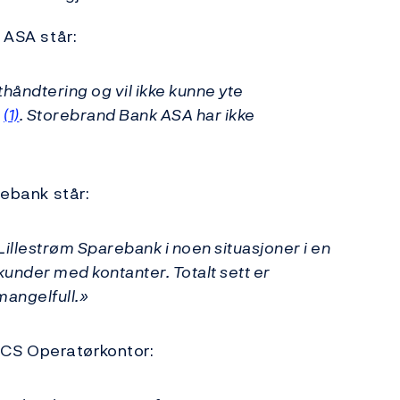
 ASA står:
håndtering og vil ikke kunne yte
n
(1)
. Storebrand Bank ASA har ikke
rebank står:
Lillestrøm Sparebank i noen situasjoner i en
 kunder med kontanter. Totalt sett er
mangelfull.»
 NICS Operatørkontor: