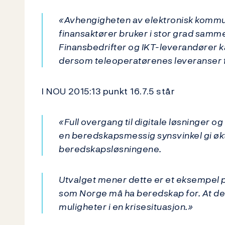
«Avhengigheten av elektronisk kommun
finansaktører bruker i stor grad samm
Finansbedrifter og IKT-leverandører 
dersom teleoperatørenes leveranser fa
I NOU 2015:13 punkt 16.7.5 står
«Full overgang til digitale løsninger o
en beredskapsmessig synsvinkel gi økt 
beredskapsløsningene.
Utvalget mener dette er et eksempel p
som Norge må ha beredskap for. At det e
muligheter i en krisesituasjon.»