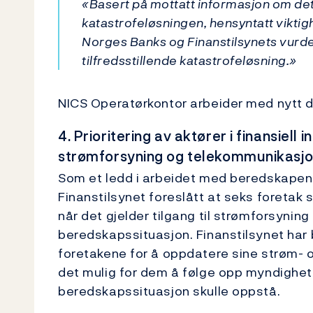
«Basert på mottatt informasjon om det
katastrofeløsningen, hensyntatt viktighe
Norges Banks og Finanstilsynets vurde
tilfredsstillende katastrofeløsning.»
NICS Operatørkontor arbeider med nytt dr
4. Prioritering av aktører i finansiell 
strømforsyning og telekommunikasjon
Som et ledd i arbeidet med beredskapen 
Finanstilsynet foreslått at seks foretak s
når det gjelder tilgang til strømforsynin
beredskapssituasjon. Finanstilsynet har bi
foretakene for å oppdatere sine strøm- 
det mulig for dem å følge opp myndighet
beredskapssituasjon skulle oppstå.