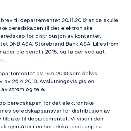
brev til departementet 30.11.2012 at de skulle
øke beredskapen til det elektroniske
redskap for distribusjon av kontanter.
ttet DNB ASA, Storebrand Bank ASA, Lillestrøm
der ble sendt i 2015, og følger vedlagt.
et.
l departementet av 19.6.2013 som delvis
 av 26.4.2013. Avslutningsvis gis en
 av strøm og tele.
opp beredskapen for det elektroniske
enes beredskapsansvar for distribusjon av
 tilbake til departementet. Vi viser i den
etalingsmåter i en beredskapssituasjon»