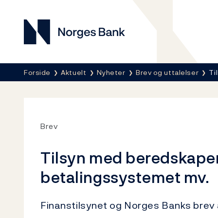
Norges Bank
Her er du nå:
Forside
Aktuelt
Nyheter
Brev og uttalelser
Ti
Brev
Tilsyn med beredskapen
betalingssystemet mv.
Finanstilsynet og Norges Banks brev 