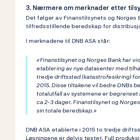
3. Nærmere om merknader etter tils
Det følger av Finanstilsynets og Norges 
tilfredsstillende beredskap for distribusj
I merknadene til DNB ASA står:
«Finanstilsynet og Norges Bank har v
etablering av nye datasenter med tilh
tredje driftssted (katastrofesikring) f
2015. Disse tiltakene vil bedre DNBs
totalutfall av systemene er begrenset av
ca 2-3 dager. Finanstilsynet og Norge
sin totale beredskap.»
DNB ASA etablerte i 2015 to tredje drifts
Løsningene er delvis testet. Full produks