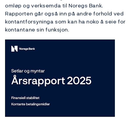
omløp og verksemda til Noregs Bank.
Rapporten går også inn på andre forhold ved
kontantforsyninga som kan ha noko å seie for
kontantane sin funksjon.