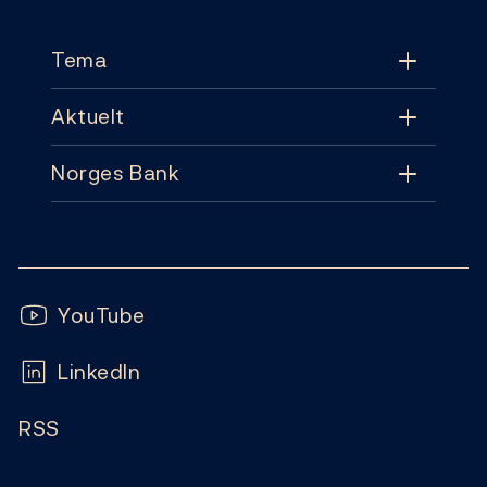
Footer
Tema
Aktuelt
Tema
Norges Bank
Aktuelt
Pengepolitikk
Kontakt
Nyheter
Finansiell stabilitet
Følg oss:
Abonnement
Publikasjoner
YouTube
Sedler og mynter
Ofte stilte spørsmål
LinkedIn
Kalender
Markeder og likviditet
RSS
Ledige stillinger
Bankplassen blogg
Statistikk