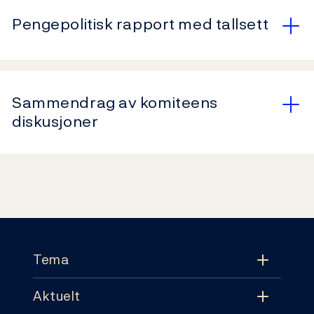
Pengepolitisk rapport med tallsett
Sammendrag av komiteens
diskusjoner
Footer
Tema
Aktuelt
Tema