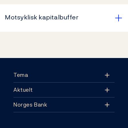
Motsyklisk kapitalbuffer
Footer
Tema
Aktuelt
Tema
Norges Bank
Aktuelt
Pengepolitikk
Kontakt
Nyheter
Finansiell stabilitet