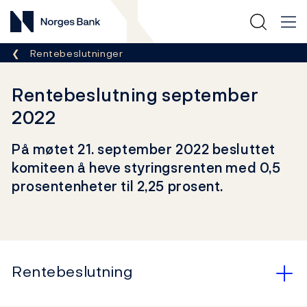
Norges Bank
Her er du nå:
Rentebeslutninger
Rentebeslutning september
2022
På møtet 21. september 2022 besluttet
komiteen å heve styringsrenten med 0,5
prosentenheter til 2,25 prosent.
Rentebeslutning