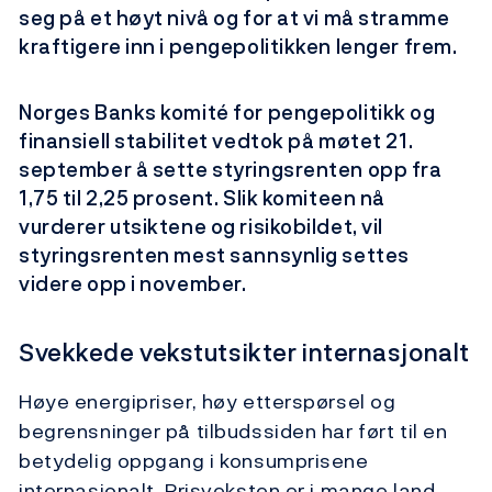
seg på et høyt nivå og for at vi må stramme
kraftigere inn i pengepolitikken lenger frem.
Norges Banks komité for pengepolitikk og
finansiell stabilitet vedtok på møtet 21.
september å sette styringsrenten opp fra
1,75 til 2,25 prosent. Slik komiteen nå
vurderer utsiktene og risikobildet, vil
styringsrenten mest sannsynlig settes
videre opp i november.
Svekkede vekstutsikter internasjonalt
Høye energipriser, høy etterspørsel og
begrensninger på tilbudssiden har ført til en
betydelig oppgang i konsumprisene
internasjonalt. Prisveksten er i mange land