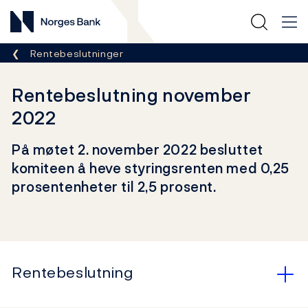
Norges Bank
Her er du nå:
Rentebeslutninger
Rentebeslutning november
2022
På møtet 2. november 2022 besluttet
komiteen å heve styringsrenten med 0,25
prosentenheter til 2,5 prosent.
Rentebeslutning