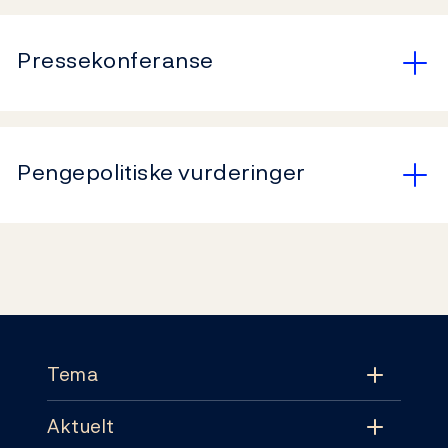
Pressekonferanse
Pengepolitiske vurderinger
Footer
Tema
Aktuelt
Tema