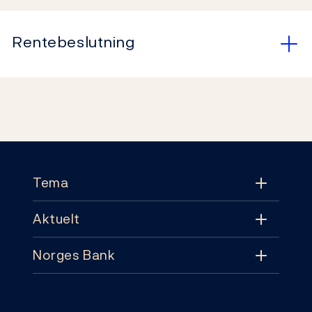
Rentebeslutning
Footer
Tema
Aktuelt
Tema
Norges Bank
Aktuelt
Pengepolitikk
Kontakt
Nyheter
Finansiell stabilitet