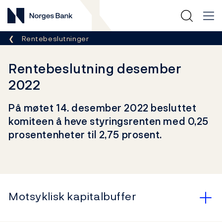
Norges Bank
Her er du nå:
Rentebeslutninger
Rentebeslutning desember
2022
På møtet 14. desember 2022 besluttet
komiteen å heve styringsrenten med 0,25
prosentenheter til 2,75 prosent.
Motsyklisk kapitalbuffer