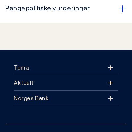
Pengepolitiske vurderinger
Footer
Tema
Aktuelt
Tema
Norges Bank
Aktuelt
Pengepolitikk
Kontakt
Nyheter
Finansiell stabilitet