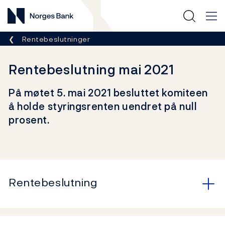
Norges Bank
Her er du nå:
Rentebeslutninger
Rentebeslutning mai 2021
På møtet 5. mai 2021 besluttet komiteen
å holde styringsrenten uendret på null
prosent.
Rentebeslutning