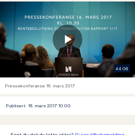
Play
44:08
Video
Pressekonferanse 16. mars 2017
Publisert
16. mars 2017
10:00
Fant du det du lette etter?
Gi oss tilbakemelding