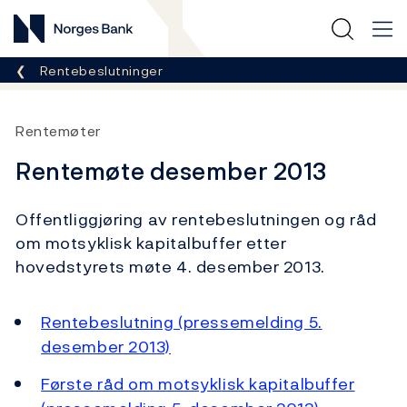
Norges Bank
Her er du nå:
Rentebeslutninger
Rentemøter
Rentemøte desember 2013
Offentliggjøring av rentebeslutningen og råd
om motsyklisk kapitalbuffer etter
hovedstyrets møte 4. desember 2013.
Rentebeslutning (pressemelding 5.
desember 2013)
Første råd om motsyklisk kapitalbuffer