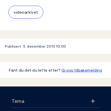
videoarkivet
Publisert
5. desember 2013
10:00
Fant du det du lette etter?
Gi oss tilbakemelding
Footer
Tema