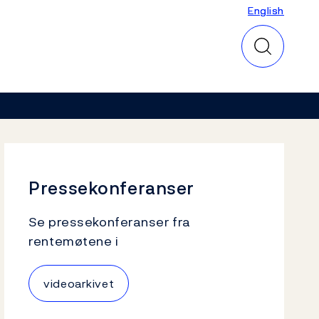
English
English
Pressekonferanser
Se pressekonferanser fra
rentemøtene i
videoarkivet