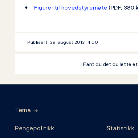
Figurer til hovedstyremøte
(PDF, 380 
Publisert
29. august 2012
14:00
Fant du det du lette e
Footer
Tema
Pengepolitikk
Statistikk