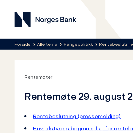
Norges Bank
Her er du nå:
Forside
Alle tema
Pengepolitikk
Rentebeslutnin
Rentemøter
Rentemøte 29. august 
Rentebeslutning (pressemelding)
Hovedstyrets begrunnelse for renteb