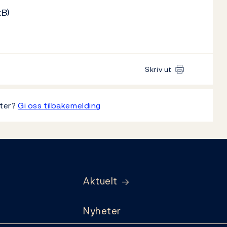
kB)
Skriv ut
tter?
Gi oss tilbakemelding
Aktuelt
Nyheter