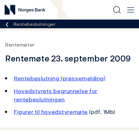
Norges Bank
Her er du nå:
Rentebeslutninger
Rentemøter
Rentemøte 23. september 2009
Rentebeslutning (pressemelding)
Hovedstyrets begrunnelse for
rentebeslutningen
Figurer til hovedstyremøte
(pdf, 1Mb)