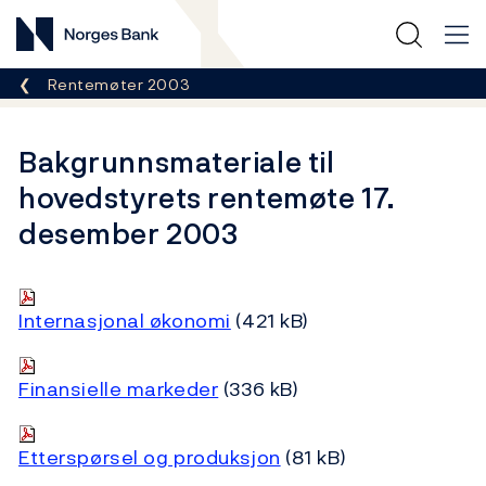
Norges Bank
Her er du nå:
Rentemøter 2003
Bakgrunnsmateriale til
hovedstyrets rentemøte 17.
desember 2003
Internasjonal økonomi
(421 kB)
Finansielle markeder
(336 kB)
Etterspørsel og produksjon
(81 kB)