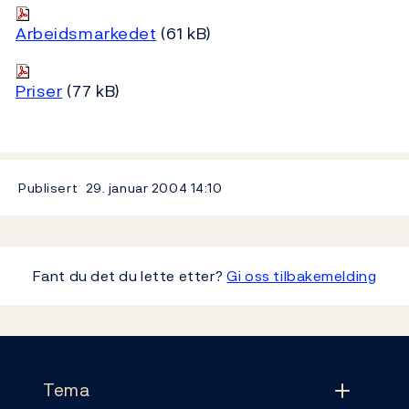
Arbeidsmarkedet
(61 kB)
Priser
(77 kB)
Publisert
29. januar 2004
14:10
Fant du det du lette etter?
Gi oss tilbakemelding
Footer
Tema