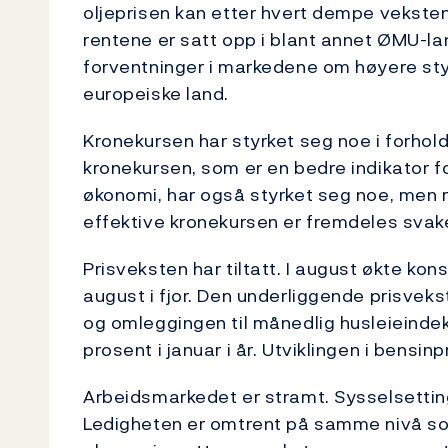
oljeprisen kan etter hvert dempe veksten. 
rentene er satt opp i blant annet ØMU-l
forventninger i markedene om høyere sty
europeiske land.
Kronekursen har styrket seg noe i forhold
kronekursen, som er en bedre indikator fo
økonomi, har også styrket seg noe, men m
effektive kronekursen er fremdeles svake
Prisveksten har tiltatt. I august økte kon
august i fjor. Den underliggende prisveks
og omleggingen til månedlig husleieindeks
prosent i januar i år. Utviklingen i bensinp
Arbeidsmarkedet er stramt. Sysselsettin
Ledigheten er omtrent på samme nivå som 