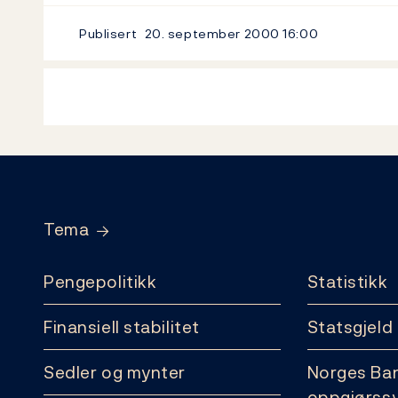
Publisert
20. september 2000
16:00
Footer
Tema
Pengepolitikk
Statistikk
Finansiell stabilitet
Statsgjeld
Sedler og mynter
Norges Ba
oppgjørss