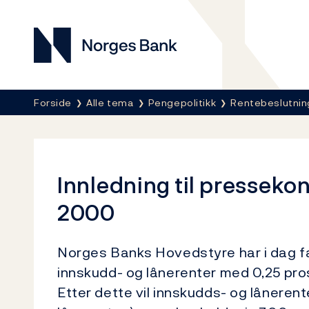
Norges Bank
Her er du nå:
Forside
Alle tema
Pengepolitikk
Rentebeslutnin
Innledning til pressek
2000
Norges Banks Hovedstyre har i dag f
innskudd- og lånerenter med 0,25 pro
Etter dette vil innskudds- og låneren