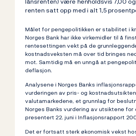
lånsrenten) være henholdsvis 7,00 og
renten satt opp med i alt 1,5 prosentp
Målet for pengepolitikken er stabilitet i
Norges Bank har ikke virkemidler til å fin
rentesettingen vekt på de grunnleggende 
kostnadsveksten må over tid bringes ned
mot. Samtidig må en unngå at pengepoliti
deflasjon.
Analysene i Norges Banks inflasjonsrap
vurderingen av pris- og kostnadsutsikte
valutamarkedene, et grunnlag for beslutn
Norges Banks vurdering av utsiktene for 
presentert 22. juni i Inflasjonsrapport 20
Det er fortsatt sterk økonomisk vekst h