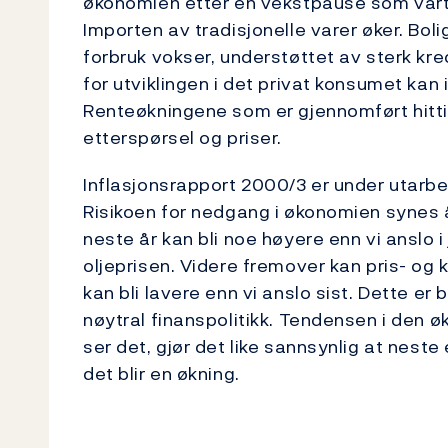
økonomien etter en vekstpause som vart
Importen av tradisjonelle varer øker. Bol
forbruk vokser, understøttet av sterk kre
for utviklingen i det privat konsumet kan
Renteøkningene som er gjennomført hittil i
etterspørsel og priser.
Inflasjonsrapport 2000/3 er under utarbei
Risikoen for nedgang i økonomien synes å 
neste år kan bli noe høyere enn vi anslo 
oljeprisen. Videre fremover kan pris- og
kan bli lavere enn vi anslo sist. Dette e
nøytral finanspolitikk. Tendensen i den øk
ser det, gjør det like sannsynlig at neste
det blir en økning.