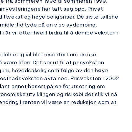
e fra sommeren 1998 til sommeren 1999.
iginvesteringene har tatt seg opp. Privat
dittvekst og høye boligpriser. De siste tallene
 imidlertid tyde på en viss avdemping.
 år vil etter hvert bidra til å dempe veksten i
delse og vil bli presentert om en uke.
være liten. Det ser ut til at prisveksten
i juni, hovedsakelig som følge av den høye
 kostnadsveksten avta noe. Prisveksten i 2002
r blant annet basert på en forutsetning om
onomiske utviklingen og risikobildet slik vi nå
 endring i renten vil være en reduksjon som at