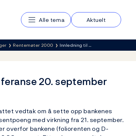
Hovedmeny
Alle tema
Aktuelt
ger
Rentemøter 2000
Innledning til …
onferanse 20. september
attet vedtak om å sette opp bankenes
sentpoeng med virkning fra 21. september.
ter overfor bankene (foliorenten og D-