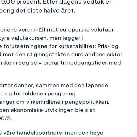
 9,00 prosent. Etter dagens vedtak er
oeng det siste halve året.
 kronens verdi målt mot europeiske valutaer.
styre valutakursen, men legger i
forutsetningene for kursstabilitet: Pris- og
 mot den stigningstakten eurolandene sikter
kken i seg selv bidrar til nedgangstider med
porter danner, sammen med den løpende
ne og forholdene i penge- og
inger om virkemidlene i pengepolitikken.
den økonomiske utviklingen ble sist
00/2.
os våre handelspartnere, men den høye