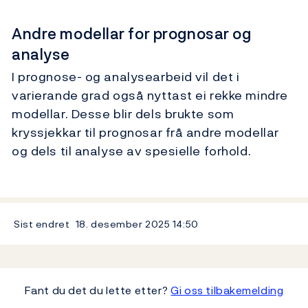
Andre modellar for prognosar og
analyse
I prognose- og analysearbeid vil det i
varierande grad også nyttast ei rekke mindre
modellar. Desse blir dels brukte som
kryssjekkar til prognosar frå andre modellar
og dels til analyse av spesielle forhold.
Sist endret
18. desember 2025
14:50
Fant du det du lette etter?
Gi oss tilbakemelding