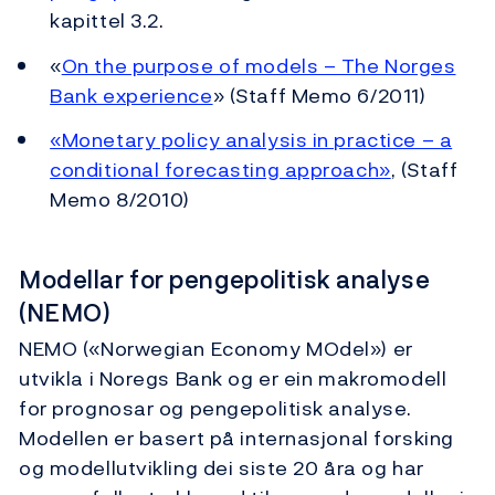
kapittel 3.2.
«
On the purpose of models – The Norges
Bank experience
» (Staff Memo 6/2011)
«Monetary policy analysis in practice – a
conditional forecasting approach»
, (Staff
Memo 8/2010)
Modellar for pengepolitisk analyse
(NEMO)
NEMO («Norwegian Economy MOdel») er
utvikla i Noregs Bank og er ein makromodell
for prognosar og pengepolitisk analyse.
Modellen er basert på internasjonal forsking
og modellutvikling dei siste 20 åra og har