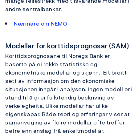
mange fellestrekk med tilsvarande modellar i
andre sentralbankar.
Nærmare om NEMO
Modellar for korttidsprognosar (SAM)
Korttidsprognosane til Noregs Bank er
baserte på ei rekke statistiske og
økonometriske modellar og skjønn. Eit breitt
sett av informasjon om den økonomiske
situasjonen inngår i analysen. Ingen modell er i
stand til å gi ei fullstendig beskriving av
verkelegheita. Ulike modellar har ulike
eigenskapar. Både teori og erfaringar viser at
samanveging av fleire modellar ofte treffer
betre enn anslag frå enkeltmodellar.