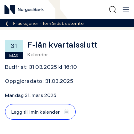
Norges Bank
Her er du nå:
F-auksjoner - forhåndsbestemte
F-lån kvartalsslutt
31
Kalender
MAR
Budfrist: 31.03.2025 kl 16:10
Oppgjørsdato: 31.03.2025
mandag 31. mars 2025
Legg til i min kalender