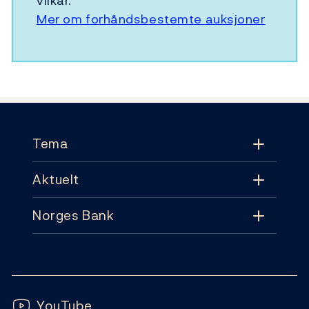
vilkår.
Mer om forhåndsbestemte auksjoner
Footer
Tema
Aktuelt
Tema
Norges Bank
Aktuelt
Pengepolitikk
Kontakt
Nyheter
Finansiell stabilitet
Følg oss:
Abonnement
Publikasjoner
YouTube