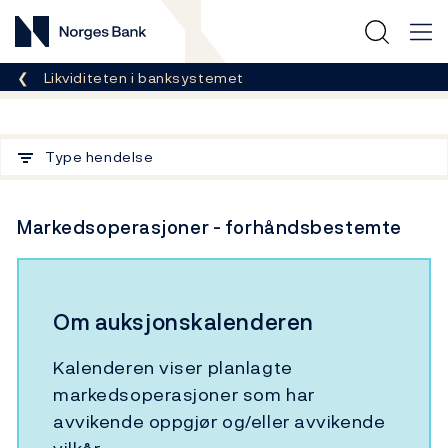
Norges Bank
Her er du nå:
Likviditeten i banksystemet
Filter
Type hendelse
Markedsoperasjoner - forhåndsbestemte
Om auksjonskalenderen
Kalenderen viser planlagte
markedsoperasjoner som har
avvikende oppgjør og/eller avvikende