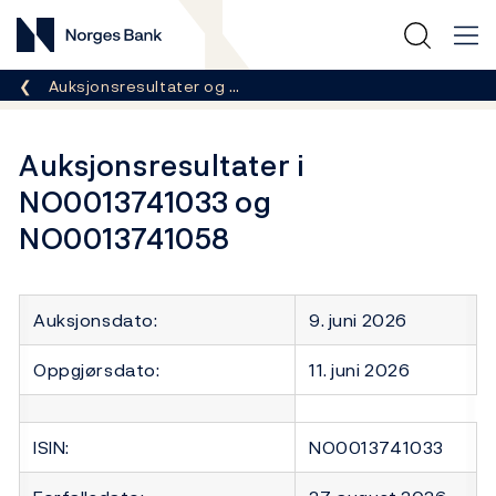
Norges Bank
Her er du nå:
Auksjonsresultater og …
Auksjonsresultater i
NO0013741033 og
NO0013741058
Auksjonsdato:
9. juni 2026
Oppgjørsdato:
11. juni 2026
ISIN:
NO0013741033