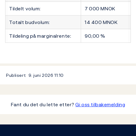
Tildelt volum:
7 000 MNOK
Totalt budvolum:
14 400 MNOK
Tildeling på marginalrente:
90,00 %
Publisert
9. juni 2026
11:10
Fant du det du lette etter?
Gi oss tilbakemelding
Footer