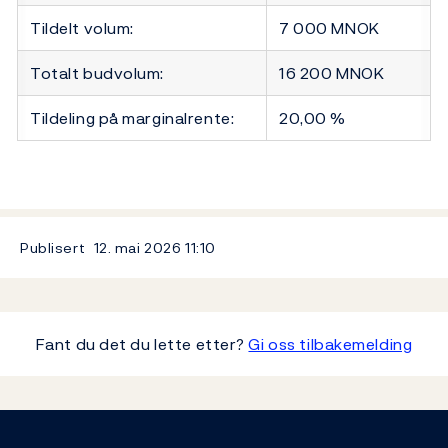
Tildelt volum:
7 000 MNOK
Totalt budvolum:
16 200 MNOK
Tildeling på marginalrente:
20,00 %
Publisert
12. mai 2026
11:10
Fant du det du lette etter?
Gi oss tilbakemelding
Footer