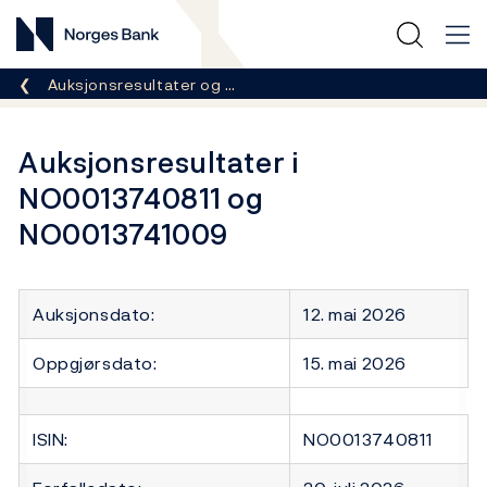
Norges Bank
Her er du nå:
Auksjonsresultater og …
Auksjonsresultater i
NO0013740811 og
NO0013741009
Auksjonsdato:
12. mai 2026
Oppgjørsdato:
15. mai 2026
ISIN:
NO0013740811