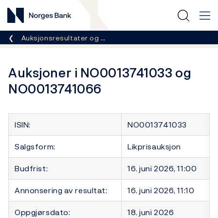
Norges Bank
Her er du nå:
Auksjonsresultater og …
Auksjoner i NO0013741033 og
NO0013741066
ISIN:
NO0013741033
Salgsform:
Likprisauksjon
Budfrist:
16. juni 2026, 11:00
Annonsering av resultat:
16. juni 2026, 11:10
Oppgjørsdato:
18. juni 2026