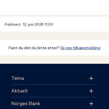
Publisert
12. juni 2026
11:00
Fant du det du lette etter?
Gi oss tilbakemelding
Footer
Tema
Aktuelt
Tema
Norges Bank
Aktuelt
Pengepolitikk