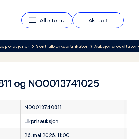
Hovedmeny
Alle tema
Aktuelt
soperasjoner
Sentralbanksertifikater
Auksjonsresultater 
811 og NO0013741025
NO0013740811
Likprisauksjon
26. mai 2026, 11:00