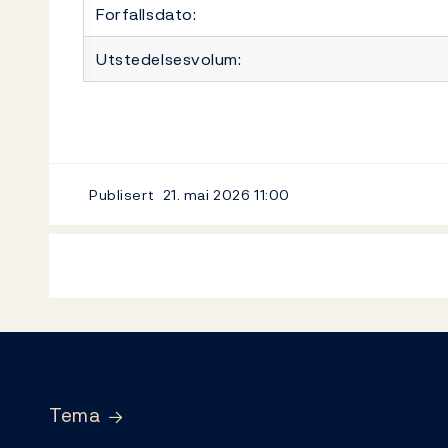
Forfallsdato:
Utstedelsesvolum:
Publisert
21. mai 2026
11:00
Footer
Tema