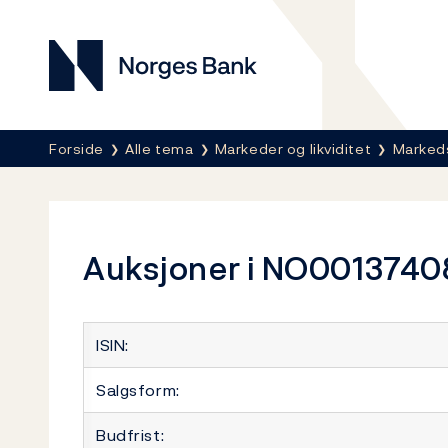
Norges Bank
Her er du nå:
Forside
Alle tema
Markeder og likviditet
Marked
Auksjoner i NO0013740
ISIN:
Salgsform:
Budfrist: