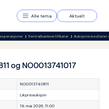
Hovedmeny
Alle tema
Aktuelt
soperasjoner
Sentralbanksertifikater
Auksjonsresultater 
811 og NO0013741017
NO0013740811
Likprisauksjon
19. mai 2026, 11:00