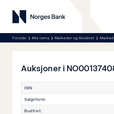
Norges Bank
Her er du nå:
Forside
Alle tema
Markeder og likviditet
Marked
Auksjoner i NO0013740
ISIN:
Salgsform:
Budfrist: