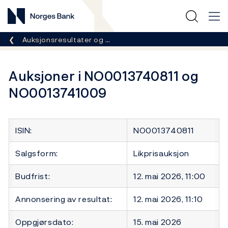
Norges Bank
Her er du nå:
Auksjonsresultater og …
Auksjoner i NO0013740811 og
NO0013741009
ISIN:
NO0013740811
Salgsform:
Likprisauksjon
Budfrist:
12. mai 2026, 11:00
Annonsering av resultat:
12. mai 2026, 11:10
Oppgjørsdato:
15. mai 2026