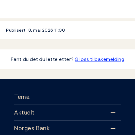
Publisert
8. mai 2026
11:00
Fant du det du lette etter?
Gi oss tilbakemelding
Footer
Tema
Aktuelt
Tema
Norges Bank
Aktuelt
Pengepolitikk