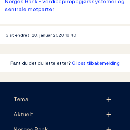
Norges Bank - verdipapiroppgjørssystemer og
sentrale motparter
Sist endret
20. januar 2020
18:40
Fant du det du lette etter?
Gi oss tilbakemelding
Footer
Tema
Aktuelt
Tema
Norges Bank