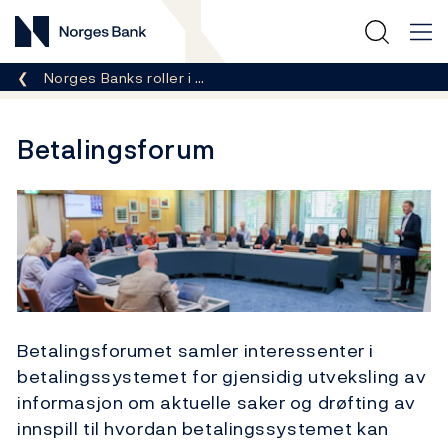
Norges Bank
Her er du nå:
Norges Banks roller i …
Betalingsforum
Betalingsforumet samler interessenter i
betalingssystemet for gjensidig utveksling av
informasjon om aktuelle saker og drøfting av
innspill til hvordan betalingssystemet kan