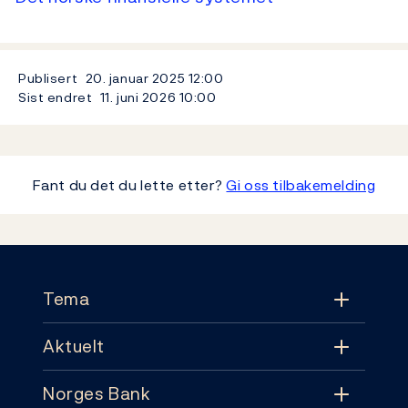
Publisert
20. januar 2025
12:00
Sist endret
11. juni 2026
10:00
Fant du det du lette etter?
Gi oss tilbakemelding
Footer
Tema
Aktuelt
Tema
Norges Bank
Aktuelt