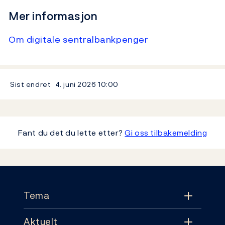
Mer informasjon
Om digitale sentralbankpenger
Sist endret
4. juni 2026
10:00
Fant du det du lette etter?
Gi oss tilbakemelding
Footer
Tema
Aktuelt
Tema