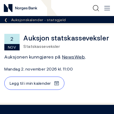
Norges Bank
Her er du nå:
Auksjonskalender - statsgjeld
Auksjon statskasseveksler
2
Statskasseveksler
NOV
Auksjonen kunngjøres på
NewsWeb
.
mandag 2. november 2026 kl. 11:00
Legg til i min kalender
Footer