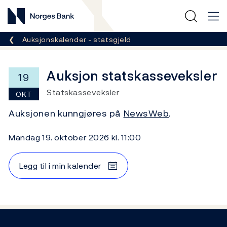
Norges Bank
Her er du nå:
Auksjonskalender - statsgjeld
Auksjon statskasseveksler
19
Statskasseveksler
OKT
Auksjonen kunngjøres på
NewsWeb
.
mandag 19. oktober 2026 kl. 11:00
Legg til i min kalender
Footer