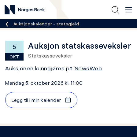
Norges Bank
Her er du nå:
Auksjonskalender - statsgjeld
Auksjon statskasseveksler
5
Statskasseveksler
OKT
Auksjonen kunngjøres på
NewsWeb
.
mandag 5. oktober 2026 kl. 11:00
Legg til i min kalender
Footer