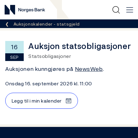
Norges Bank
Her er du nå:
Auksjonskalender - statsgjeld
Auksjon statsobligasjoner
16
Statsobligasjoner
SEP
Auksjonen kunngjøres på
NewsWeb
.
onsdag 16. september 2026 kl. 11:00
Legg til i min kalender
Footer