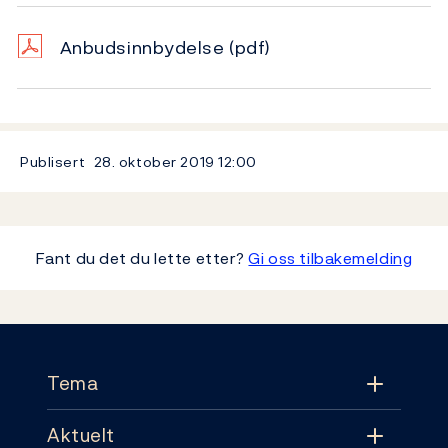
Anbudsinnbydelse
(pdf)
Publisert
28. oktober 2019
12:00
Fant du det du lette etter?
Gi oss tilbakemelding
Footer
Tema
Aktuelt
Tema