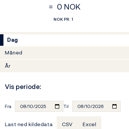
=
0 NOK
NOK PR. 1
Dag
Måned
År
Vis periode:
Fra
Til
Last ned kildedata
CSV
Excel