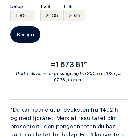
beløp
fra år
til år
Beregn
=
1 673,81
*
Dette tilsvarer en prisstigning fra 2005 til 2025 på
67,38 prosent.
*Du kan regne ut prisveksten fra 1492 til
og med fjoråret. Merk at resultatet blir
presentert i den pengeenheten du har
satt inn i feltet for beløp. For å konvertere