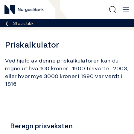
Norges Bank
Her er du nå:
Statistikk
Priskalkulator
Ved hjelp av denne priskalkulatoren kan du
regne ut hva 100 kroner i 1900 tilsvarte i 2003,
eller hvor mye 3000 kroner i 1990 var verdt i
1816.
Beregn prisveksten