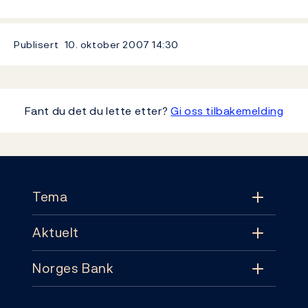
Publisert
10. oktober 2007
14:30
Fant du det du lette etter?
Gi oss tilbakemelding
Footer
Tema
Aktuelt
Tema
Norges Bank
Aktuelt
Pengepolitikk