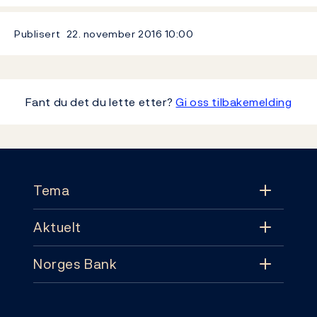
Publisert
22. november 2016
10:00
Fant du det du lette etter?
Gi oss tilbakemelding
Footer
Tema
Aktuelt
Tema
Norges Bank
Aktuelt
Pengepolitikk
Kontakt
Nyheter