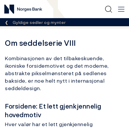
Norges Bank
Her er du nå:
Gyldige sedler og mynter
Om seddelserie VIII
Kombinasjonen av det tilbakeskuende,
ikoniske forsidemotivet og det moderne,
abstrakte pikselmønsteret på sedlenes
bakside, er noe helt nytt i internasjonal
seddeldesign.
Forsidene: Et lett gjenkjennelig
hovedmotiv
Hver valør har et lett gjenkjennelig