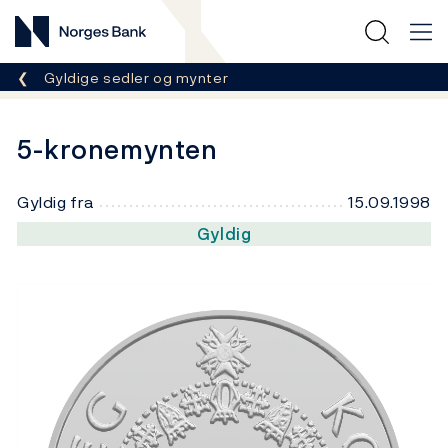
Norges Bank
Her er du nå:
Gyldige sedler og mynter
5-kronemynten
Gyldig fra
15.09.1998
Gyldig