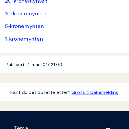
20-kronemynten
10-kronemynten
5-kronemynten
1-kronemynten
Publisert
4. mai 2017
21:00
Fant du det du lette etter?
Gi oss tilbakemelding
Footer
Tema