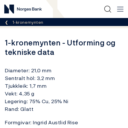
Norges Bank
Her er du nå:
1-kronemynten
1-kronemynten - Utforming og
tekniske data
Diameter: 21,0 mm
Sentralt hòl: 3,2 mm
Tjukkleik: 1,7 mm
Vekt: 4,35 g
Legering: 75% Cu, 25% Ni
Rand: Glatt
Formgivar: Ingrid Austlid Rise