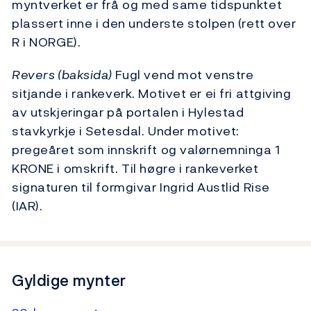
myntverket er frå og med same tidspunktet
plassert inne i den underste stolpen (rett over
R i NORGE).
Revers (baksida)
Fugl vend mot venstre
sitjande i rankeverk. Motivet er ei fri attgiving
av utskjeringar på portalen i Hylestad
stavkyrkje i Setesdal. Under motivet:
pregeåret som innskrift og valørnemninga 1
KRONE i omskrift. Til høgre i rankeverket
signaturen til formgivar Ingrid Austlid Rise
(IAR).
Gyldige mynter