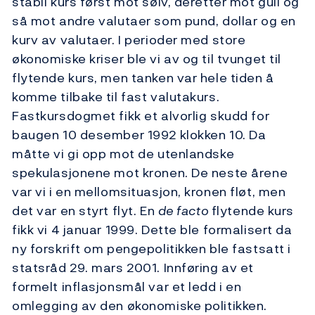
stabil kurs først mot sølv, deretter mot gull og
så mot andre valutaer som pund, dollar og en
kurv av valutaer. I perioder med store
økonomiske kriser ble vi av og til tvunget til
flytende kurs, men tanken var hele tiden å
komme tilbake til fast valutakurs.
Fastkursdogmet fikk et alvorlig skudd for
baugen 10 desember 1992 klokken 10. Da
måtte vi gi opp mot de utenlandske
spekulasjonene mot kronen. De neste årene
var vi i en mellomsituasjon, kronen fløt, men
det var en styrt flyt. En
de facto
flytende kurs
fikk vi 4 januar 1999. Dette ble formalisert da
ny forskrift om pengepolitikken ble fastsatt i
statsråd 29. mars 2001. Innføring av et
formelt inflasjonsmål var et ledd i en
omlegging av den økonomiske politikken.