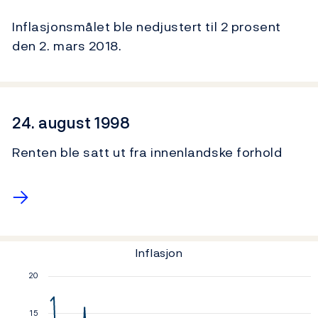
Inflasjonsmålet ble nedjustert til 2 prosent
den 2. mars 2018.
24. august 1998
Renten ble satt ut fra innenlandske forhold
→
Inflasjon
Inflasjon
Line chart with 85 data points.
20
The chart has 1 X axis displaying values. Data ra
The chart has 1 Y axis displaying Prosent. Data ran
15