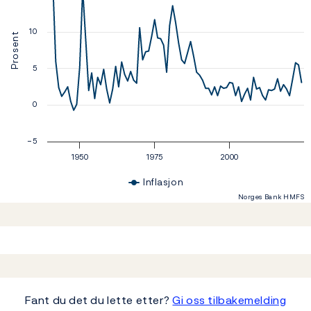
10
Prosent
5
0
−5
1950
1975
2000
Inflasjon
Norges Bank HMFS
End of interactive chart.
Fant du det du lette etter?
Gi oss tilbakemelding