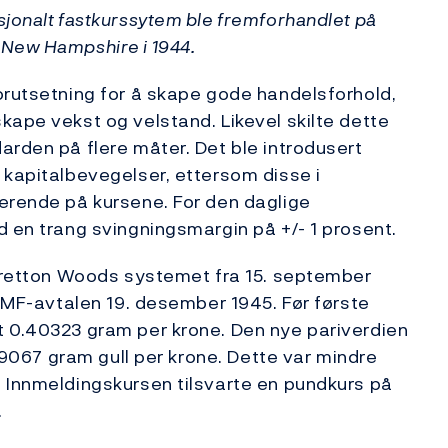
sjonalt fastkurssytem ble fremforhandlet på
 New Hampshire i 1944.
orutsetning for å skape gode handelsforhold,
kape vekst og velstand. Likevel skilte dette
darden på flere måter.
Det ble introdusert
 kapitalbevegelser, ettersom disse i
serende på kursene. For den daglige
d en trang svingningsmargin på +/- 1 prosent.
 Bretton Woods systemet fra 15. september
 IMF-avtalen 19. desember 1945. Før første
t 0.40323 gram per krone. Den nye pariverdien
179067 gram gull per krone. Dette var mindre
 I
nnmeldingskursen tilsvarte en pundkurs på
.