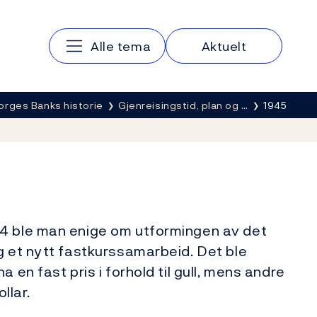
Hovedmeny
Alle tema
Aktuelt
orges Banks historie
Gjenreisingstid, plan og …
1945
44 ble man enige om utformingen av det
g et nytt fastkurssamarbeid. Det ble
 en fast pris i forhold til gull, mens andre
ollar.