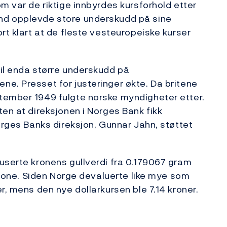
m var de riktige innbyrdes kursforhold etter
nd opplevde store underskudd på sine
rt klart at de fleste vesteuropeiske kurser
il enda større underskudd på
e. Presset for justeringer økte. Da britene
tember 1949 fulgte norske myndigheter etter.
en at direksjonen i Norges Bank fikk
orges Banks direksjon, Gunnar Jahn, støttet
userte kronens gullverdi fra 0.179067 gram
 krone. Siden Norge devaluerte like mye som
r, mens den nye dollarkursen ble 7.14 kroner.