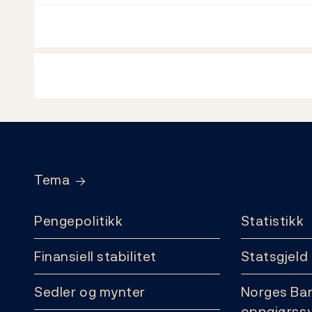
Footer
Tema
Pengepolitikk
Statistikk
Finansiell stabilitet
Statsgjeld
Sedler og mynter
Norges Ba
oppgjørss