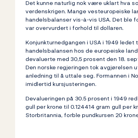
Det kunne naturlig nok være uklart hva so
verdenskrigen. Mange vesteuropeiske la
handelsbalanser vis-à-vis USA. Det ble fo
var overvurdert i forhold til dollaren.
Konjunkturnedgangen i USA i 1949 ledet t
handelsbalansen hos de europeiske landen
devaluerte med 30,5 prosent den 18. sep
Den norske regjeringen tok avgjørelsen ut
anledning til å uttale seg. Formannen i N
imidlertid kursjusteringen.
Devalueringen på 30.5 prosent i 1949 red
gull per krone til 0.124414 gram gull per
Storbritannia, forble pundkursen 20 krone