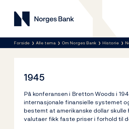
Norges Bank
Her er du nå:
Forside
Alle tema
Om Norges Bank
Historie
N
1945
På konferansen i Bretton Woods i 19
internasjonale finansielle systemet o
bestemt at amerikanske dollar skulle ha
valutaer fikk faste priser i forhold til d