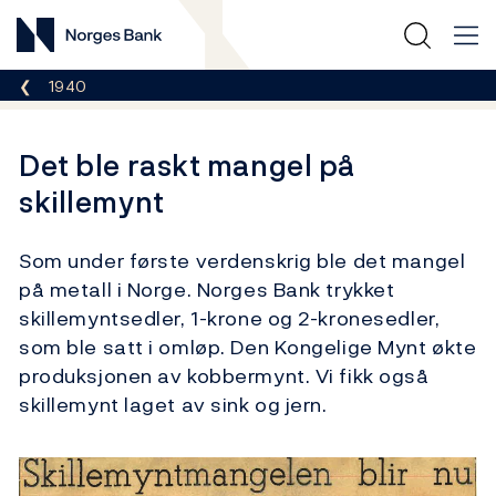
Norges Bank
Her er du nå:
1940
Det ble raskt mangel på
skillemynt
Som under første verdenskrig ble det mangel
på metall i Norge. Norges Bank trykket
skillemyntsedler, 1-krone og 2-kronesedler,
som ble satt i omløp. Den Kongelige Mynt økte
produksjonen av kobbermynt. Vi fikk også
skillemynt laget av sink og jern.