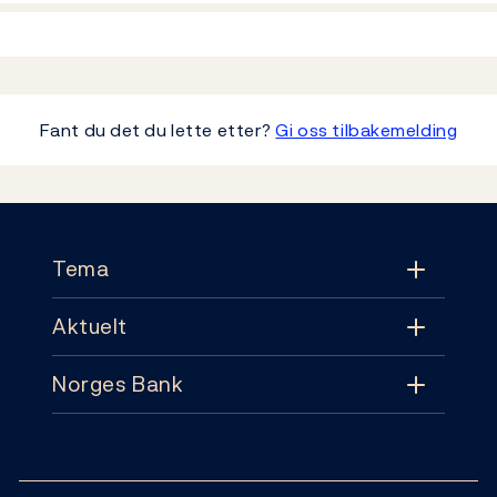
Fant du det du lette etter?
Gi oss tilbakemelding
Footer
Tema
Aktuelt
Tema
Norges Bank
Aktuelt
Pengepolitikk
Kontakt
Nyheter
Finansiell stabilitet