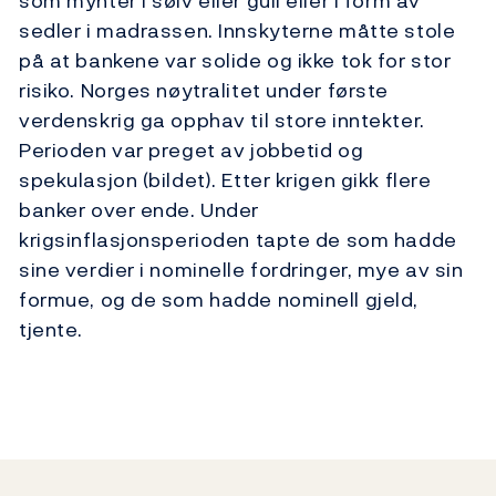
som mynter i sølv eller gull eller i form av
sedler i madrassen. Innskyterne måtte stole
på at bankene var solide og ikke tok for stor
risiko. Norges nøytralitet under første
verdenskrig ga opphav til store inntekter.
Perioden var preget av jobbetid og
spekulasjon (bildet). Etter krigen gikk flere
banker over ende. Under
krigsinflasjonsperioden tapte de som hadde
sine verdier i nominelle fordringer, mye av sin
formue, og de som hadde nominell gjeld,
tjente.