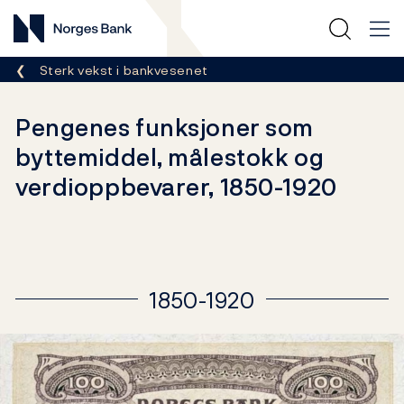
Norges Bank
Her er du nå:
Sterk vekst i bankvesenet
Pengenes funksjoner som
byttemiddel, målestokk og
verdioppbevarer, 1850-1920
1850-1920