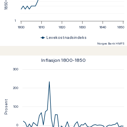
1
1800
1810
1820
1830
1840
1850
Levekostnadsindeks
Norges Bank HMFS
End of interactive chart.
Inflasjon 1800-1850
Inflasjon 1800-1850
Line chart with 51 data points.
300
The chart has 1 X axis displaying values. Data ran
The chart has 1 Y axis displaying Prosent. Data ra
200
Prosent
100
0