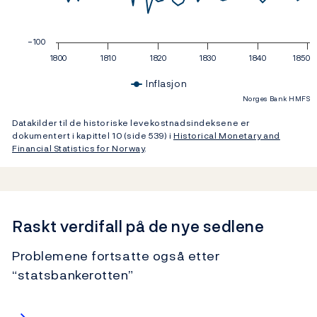
−100
1800
1810
1820
1830
1840
1850
Inflasjon
Norges Bank HMFS
End of interactive chart.
Datakilder til de historiske levekostnadsindeksene er
dokumentert i kapittel 10 (side 539) i
Historical Monetary and
Financial Statistics for Norway
.
Raskt verdifall på de nye sedlene
Problemene fortsatte også etter
“statsbankerotten”