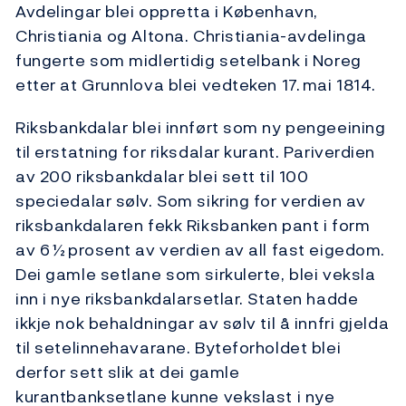
Avdelingar blei oppretta i København,
Christiania og Altona. Christiania-avdelinga
fungerte som midlertidig setelbank i Noreg
etter at Grunnlova blei vedteken 17. mai 1814.
Riksbankdalar blei innført som ny pengeeining
til erstatning for riksdalar kurant. Pariverdien
av 200 riksbankdalar blei sett til 100
speciedalar sølv. Som sikring for verdien av
riksbankdalaren fekk Riksbanken pant i form
av 6 ½ prosent av verdien av all fast eigedom.
Dei gamle setlane som sirkulerte, blei veksla
inn i nye riksbankdalarsetlar. Staten hadde
ikkje nok behaldningar av sølv til å innfri gjelda
til setelinnehavarane. Byteforholdet blei
derfor sett slik at dei gamle
kurantbanksetlane kunne vekslast i nye