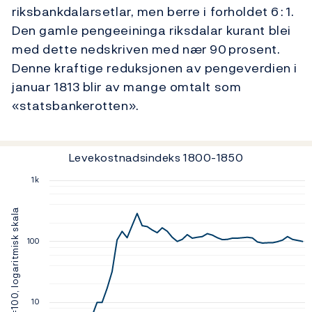
riksbankdalarsetlar, men berre i forholdet 6 : 1.
Den gamle pengeeininga riksdalar kurant blei
med dette nedskriven med nær 90 prosent.
Denne kraftige reduksjonen av pengeverdien i
januar 1813 blir av mange omtalt som
«statsbankerotten».
Levekostnadsindeks 1800-1850
Levekostnadsindeks 1800-1850
Line chart with 51 data points.
1k
The chart has 1 X axis displaying values. Data ran
The chart has 1 Y axis displaying 1850=100, logari
1850=100, logaritmisk skala
100
10