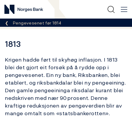
Norges Bank
Her er du nå:
Pengevesenet før 1814
1813
Krigen hadde ført til skyhøg inflasjon. I 1813
blei
det gjort eit forsøk på å rydde opp i
pengevesenet. Ein ny bank, Riksbanken,
blei
etablert, og riksbankdalar
blei
ny pengeeining.
Den gamle pengeeininga riksdalar kurant
blei
nedskrive
n
med nær 90
prosent. Denne
kraftige reduksjonen av pengeverdien blir av
mange
omtalt
som
«
statsbankerotten
»
.