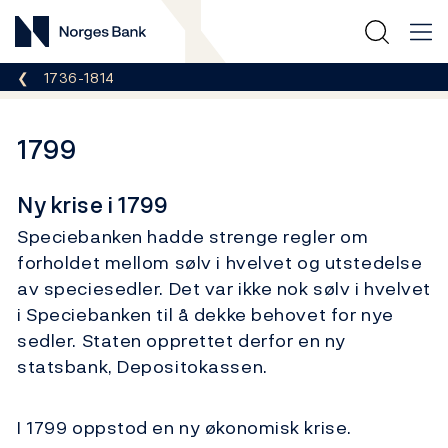
Norges Bank
Her er du nå:
1736-1814
1799
Ny krise i 1799
Speciebanken hadde strenge regler om
forholdet mellom sølv i hvelvet og utstedelse
av speciesedler. Det var ikke nok sølv i hvelvet
i Speciebanken til å dekke behovet for nye
sedler. Staten opprettet derfor en ny
statsbank, Depositokassen.
I 1799 oppstod en ny økonomisk krise.