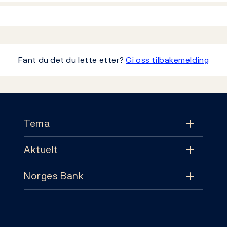
Fant du det du lette etter?
Gi oss tilbakemelding
Footer
Tema
Aktuelt
Tema
Norges Bank
Aktuelt
Pengepolitikk
Kontakt
Nyheter
Finansiell stabilitet