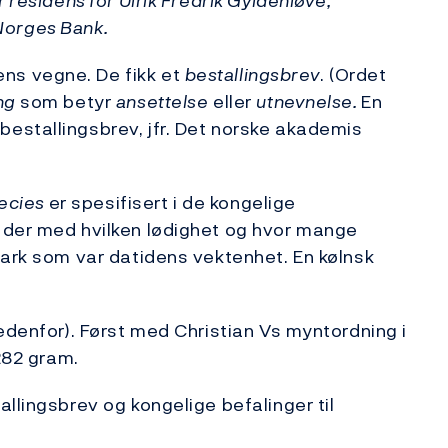
 residens for Ulrik Fredrik Gyldenløve,
: Norges Bank.
ns vegne. De fikk et
bestallingsbrev
. (Ordet
ng
som betyr
ansettelse
eller
utnevnelse.
En
estallingsbrev, jfr. Det norske akademis
pecies
er spesifisert i de kongelige
 der med hvilken lødighet og hvor mange
mark som var datidens vektenhet. En kølnsk
edenfor). Først med Christian Vs myntordning i
.282 gram.
llingsbrev og kongelige befalinger til