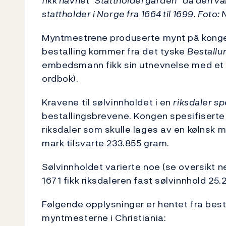
fikk navnet "Stattholdergården" da den var
stattholder i Norge fra 1664 til 1699. Foto
Myntmestrene produserte mynt på konge
bestalling kommer fra det tyske
Bestallu
embedsmann fikk sin utnevnelse med et b
ordbok).
Kravene til sølvinnholdet i en
riksdaler s
bestallingsbrevene. Kongen spesifiserte
riksdaler som skulle lages av en kølnsk 
mark tilsvarte 233.855 gram.
Sølvinnholdet varierte noe (se oversikt n
1671 fikk riksdaleren fast sølvinnhold 25
Følgende opplysninger er hentet fra besta
myntmesterne i Christiania: