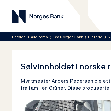
Norges Bank
Her er du nå:
Forside
Alle tema
Om Norges Bank
Historie
N
Sølvinnholdet i norske r
Myntmester Anders Pedersen ble ette
fra familien Grüner. Disse produserte m