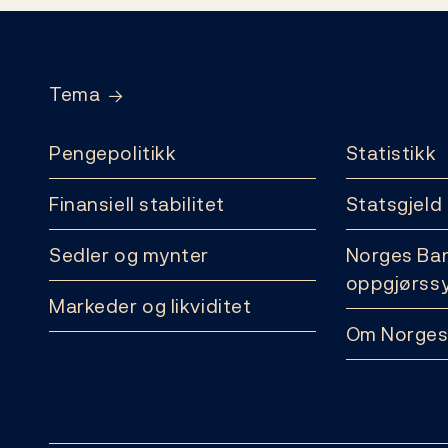
Footer
Tema
Pengepolitikk
Statistikk
Finansiell stabilitet
Statsgjeld
Sedler og mynter
Norges Ba
oppgjørss
Markeder og likviditet
Om Norges