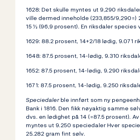
1628: Det skulle myntes ut 9,290 riksdale
ville dermed inneholde (233,855/9,290=) 
15 ½ (96,9 prosent). En riksdaler species
1629: 88.2 prosent, 14+2/18 lødig, 9.071 r
1648: 87.5 prosent, 14-lødig, 9.310 riksda
1652: 87.5 prosent, 14-lødig, 9.290 riksda
1671: 87.5 prosent, 14-lødig, 9.250 riksda
Speciedaler
ble innført som ny pengeenh
Bank i 1816. Den fikk nøyaktig samme sølv
dvs. en lødighet på 14 (=87.5 prosent). Av
myntes ut 9.250 speciedaler Hver specied
25.282 gram fint sølv.