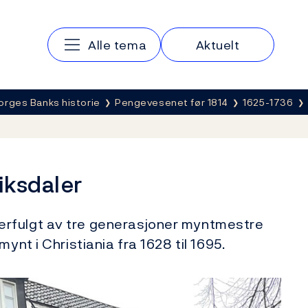
Hovedmeny
Alle tema
Aktuelt
orges Banks historie
Pengevesenet før 1814
1625-1736
iksdaler
rfulgt av tre generasjoner myntmestre
ynt i Christiania fra 1628 til 1695.