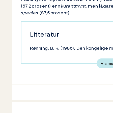
(67,2 prosent) enn
kurantmynt
, men lågar
species
(87,5 prosent).
Litteratur
Rønning, B. R. (1986), Den kongelige
Vis m