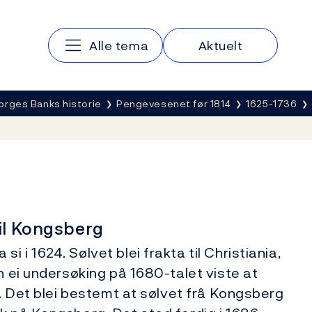
Hovedmeny
Alle tema
Aktuelt
orges Banks historie
Pengevesenet før 1814
1625-1736
til Kongsberg
 i 1624. Sølvet blei frakta til Christiania,
n ei undersøking på 1680-talet viste at
t. Det blei bestemt at sølvet frå Kongsberg