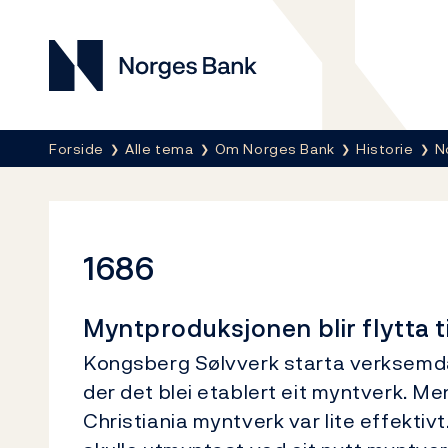
Norges Bank
Her er du nå:
Forside
Alle tema
Om Norges Bank
Historie
N
1686
Myntproduksjonen blir flytta 
Kongsberg Sølvverk starta verksemda si
der det blei etablert eit myntverk. Me
Christiania myntverk var lite effektiv