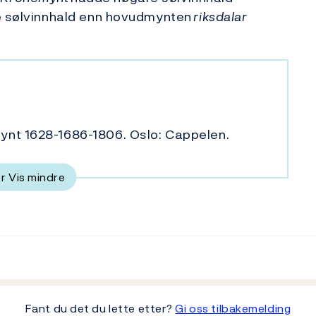
e sølvinnhald enn hovudmynten
riksdalar
 mynt 1628-1686-1806. Oslo: Cappelen.
er
Vis mindre
Fant du det du lette etter?
Gi oss tilbakemelding