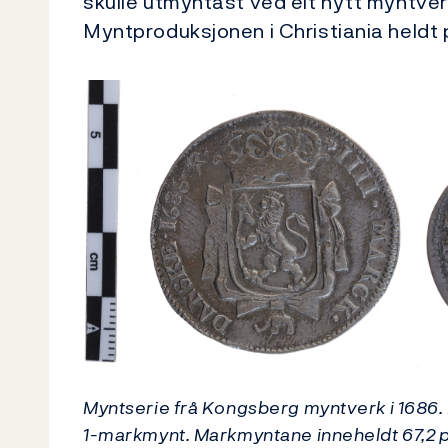
skulle utmyntast ved eit nytt myntver
Myntproduksjonen i Christiania heldt på
Myntserie frå Kongsberg myntverk i 1686
1-markmynt. Markmyntane inneheldt 67,2 pr