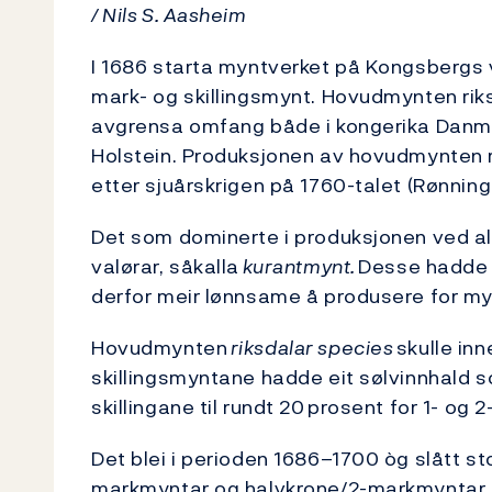
/ Nils S. Aasheim
I 1686 starta myntverket på Kongsbergs 
mark- og skillingsmynt. Hovudmynten riks
avgrensa omfang både i kongerika Danm
Holstein. Produksjonen av hovudmynten ri
etter sjuårskrigen på 1760-talet (Rønning,
Det som dominerte i produksjonen ved all
valørar, såkalla
kurantmynt.
Desse hadde t
derfor meir lønnsame å produsere for m
Hovudmynten
riksdalar species
skulle in
skillingsmyntane hadde eit sølvinnhald so
skillingane til rundt 20 prosent for 1- og 2
Det blei i perioden 1686–1700 òg slått 
markmyntar og halvkrone/2-markmyntar