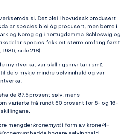
verksemda si. Det blei i hovudsak produsert
dalar species blei òg produsert, men berre i
ark og Noreg og i hertugdømma Schleswig og
ksdalar species fekk eit større omfang først
 1986, side 218).
e myntverka, var skillingsmyntar i små
il dels mykje mindre sølvinnhald og var
yntverka.
nehalde 87,5 prosent sølv, mens
m varierte frå rundt 60 prosent for 8- og 16-
-skillingane.
store mengder
kronemynt
i form av krone/4-
.
Kronemynt
hadde høgare sølvinnhald