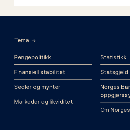
Footer
Tema
Pengepolitikk
Statistikk
Finansiell stabilitet
Statsgjeld
Sedler og mynter
Norges Ba
oppgjørss
Markeder og likviditet
Om Norges