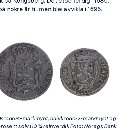
k på Kongsberg. Det stod ferdig i 1686.
 nokre år til, men blei avvikla i 1695.
. Krone/4-markmynt, halvkrone/2-markmynt og
osent sølv (10 ¾ reinverdi). Foto: Noregs Bank