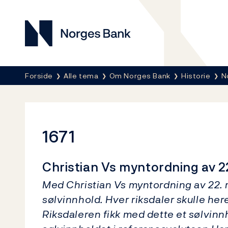
Norges Bank
Her er du nå:
Forside
Alle tema
Om Norges Bank
Historie
N
1671
Christian Vs myntordning av 2
Med Christian Vs myntordning av 22. m
sølvinnhold. Hver riksdaler skulle her
Riksdaleren fikk med dette et sølvinnh