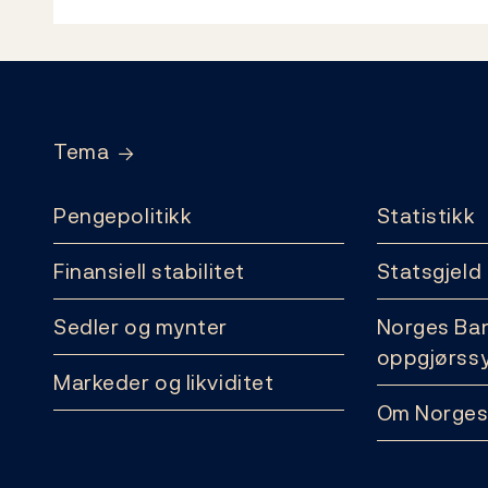
Footer
Tema
Pengepolitikk
Statistikk
Finansiell stabilitet
Statsgjeld
Sedler og mynter
Norges Ba
oppgjørss
Markeder og likviditet
Om Norges