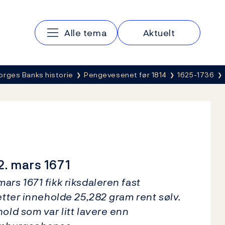
Hovedmeny
Alle tema
Aktuelt
orges Banks historie
Pengevesenet før 1814
1625-1736
2. mars 1671
ars 1671 fikk riksdaleren fast
etter inneholde 25,282 gram rent sølv.
old som var litt lavere enn