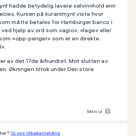
ynt
hadde betydelig lavere sølvinnhold enn
pecies
. Kursen på
kurantmynt
viste hvor
g) som måtte betales for Hamburger banco i
 ved hjelp av ord som «agio», «lage» eller
 som «opp-penger» som er en direkte
d».
ler av det 17de århundret. Mot slutten av
en. Økningen tiltok under Den store
Skriv ut
tter?
Gi oss tilbakemelding