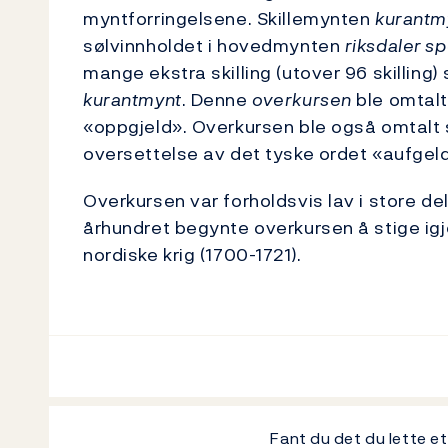
myntforringelsene. Skillemynten
kurantm
sølvinnholdet i hovedmynten
riksdaler s
mange ekstra skilling (utover 96 skillin
kurantmynt
. Denne
overkursen
ble omtalt
«oppgjeld». Overkursen ble også omtalt
oversettelse av det tyske ordet «aufgel
Overkursen var forholdsvis lav i store de
århundret begynte overkursen å stige igj
nordiske krig (1700-1721).
Fant du det du lette e