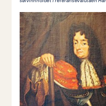
sølvinnholdet i referansevalutaen H