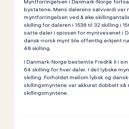
Myntforringelsen i Danmark-Norge fortsa
bystatene. Mens dalerens sølvverdi var 
myntforringelsen ved å øke skillingantallet
skilling for daleren i 1538 til 32 skilling i
satte daler i spissen for myntvesenet i 
dansk-norsk mynt ble offentlig erkjent r
48 skilling.
I Danmark-Norge bestemte Fredrik II i sin
64 skilling for hver daler. I det lybske m
skilling. Forholdet mellom lybsk og dansk-
skillingsmyntene var akkurat dobbelt s
skillingsmyntene.