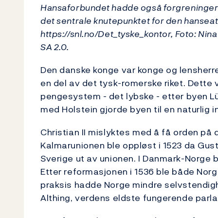
Hansaforbundet hadde også forgreninger ti
det sentrale knutepunktet for den hanseat
https://snl.no/Det_tyske_kontor, Foto: Nin
SA 2.0.
Den danske konge var konge og lensherre 
en del av det tysk-romerske riket. Dette
pengesystem - det lybske - etter byen 
med Holstein gjorde byen til en naturlig 
Christian II mislyktes med å få orden p
Kalmarunionen ble oppløst i 1523 da Gust
Sverige ut av unionen. I Danmark-Norge br
Etter reformasjonen i 1536 ble både Norg
praksis hadde Norge mindre selvstendigh
Althing, verdens eldste fungerende parl