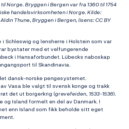
l Norge. Bryggen i Bergen var fra 1360 til 1754
iske handelsvirksomheten i Norge. Kilde:
a Aldin Thune, Bryggen i Bergen, lisens: CC BY
i Schleswig og lensherre i Holstein som var
 var bystater med et velfungerende
Lübeck i Hansaforbundet. Lübecks naboskap
inngangsport til Skandinavia.
å det dansk-norske pengesystemet.
av Vasa ble valgt til svensk konge og trakk
øt det ut borgerkrig (
grevefeiden,
1533-1536
).
e og Island formelt en del av Danmark. I
et enn Island som fikk beholde sitt eget
ament.