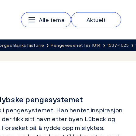
Hovedmeny
Alle tema
Aktuelt
orges Banks historie
Pengevesenet før 1814
1537-1625
 lybske pengesystemet
opp i pengesystemet. Han hentet inspirasjon
er fikk sitt navn etter byen Lübeck og
 Forsøket på å rydde opp mislyktes.