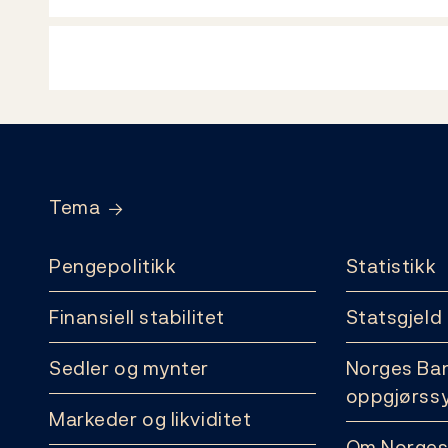
Footer
Tema
Pengepolitikk
Statistikk
Finansiell stabilitet
Statsgjeld
Sedler og mynter
Norges Ba
oppgjørss
Markeder og likviditet
Om Norges