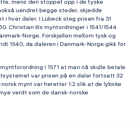
tte, mens den stoppet opp i de tyske
nokså uendret begge steder, skjedde
 i hver daler. I Lübeck steg prisen fra 31
 1560. Christian IIIs myntordninger i 1541/1544
Danmark-Norge. Forskjellen mellom tysk og
undt 1540, da daleren i Danmark-Norge gikk for
 myntforordning i 1571 at man nå skulle betale
yntsystemet var prisen på en daler fortsatt 32
norsk mynt var heretter 1:2 slik at de lybske
å mye verdt som de dansk-norske