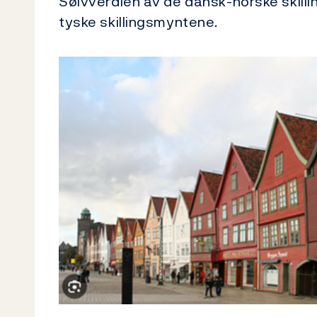
Sølvverdien av de dansk-norske skilli
tyske skillingsmyntene.