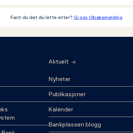
Fant du det du lette etter?
Gi oss tilbakemelding
Aktuelt
Nyheter
Publikasjoner
nks
Kalender
ystem
Bankplassen blogg
 Bank