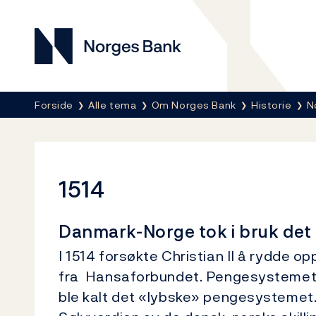
Norges Bank
Her er du nå:
Forside
Alle tema
Om Norges Bank
Historie
N
1514
Danmark-Norge tok i bruk det
I 1514 forsøkte Christian II å rydde 
fra Hansaforbundet. Pengesystemet d
ble kalt det «lybske» pengesystemet.