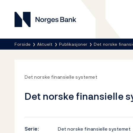
Norges Bank
Her er du nå:
Forside
Aktuelt
Publikasjoner
Det norske finansi
Det norske finansielle systemet
Det norske finansielle 
Serie:
Det norske finansielle systemet