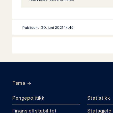
Publisert
30. juni 2021
14:45
Footer
Tema
Pengepolitikk
Statistikk
Finansiell stabilitet
Statsgjeld