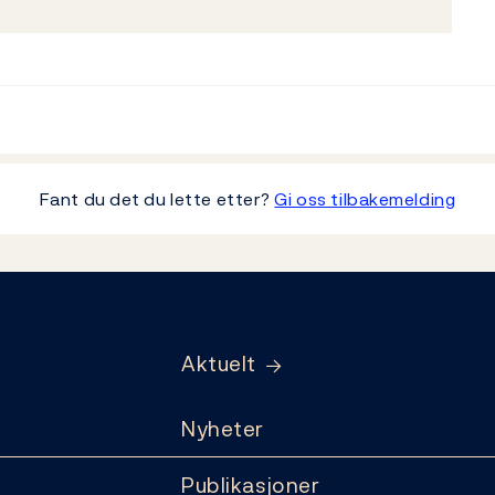
Fant du det du lette etter?
Gi oss tilbakemelding
Aktuelt
Nyheter
Publikasjoner