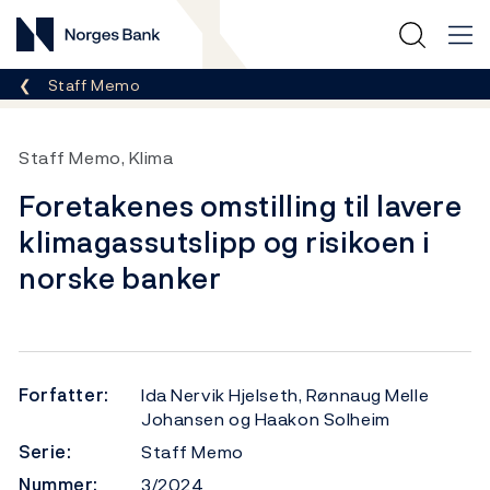
Norges Bank
Her er du nå:
Staff Memo
Staff Memo, Klima
Foretakenes omstilling til lavere
klimagassutslipp og risikoen i
norske banker
Forfatter:
Ida Nervik Hjelseth, Rønnaug Melle
Johansen og Haakon Solheim
Serie:
Staff Memo
Nummer:
3/2024